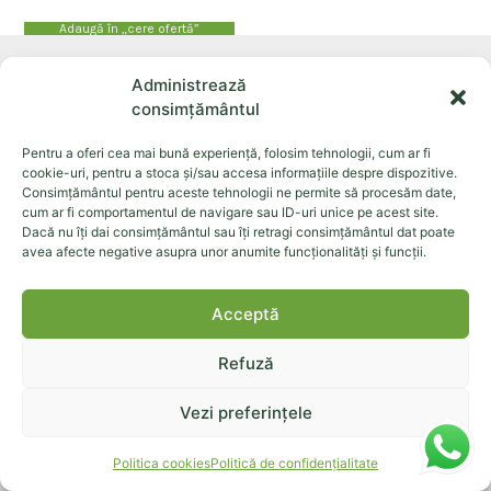
Adaugă în „cere ofertă”
Administrează
consimțământul
Pentru a oferi cea mai bună experiență, folosim tehnologii, cum ar fi
EKOMMERCE EST SRL cui: 24795842, ROONRC.J2008002044048,
cookie-uri, pentru a stoca și/sau accesa informațiile despre dispozitive.
str. Calea Republicii 157c, Bacău, cod postal: 600304
Consimțământul pentru aceste tehnologii ne permite să procesăm date,
cum ar fi comportamentul de navigare sau ID-uri unice pe acest site.
Dacă nu îți dai consimțământul sau îți retragi consimțământul dat poate
Despre noi
Sistemul Ekomille
Produse
Dăunători
avea afecte negative asupra unor anumite funcționalități și funcții.
Documente
Contact
Acceptă
Refuză
©+2026+Toate+drepturile+rezervate.
Vezi preferințele
Cookies
Politică confidențialitate
Termeni și condiții
Politica cookies
Politică de confidențialitate