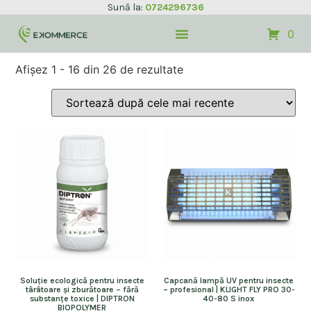
Sună la:
0724296736
0
Afișez 1 - 16 din 26 de rezultate
Soluție ecologică pentru insecte
Capcană lampă UV pentru insecte
târâtoare și zburătoare – fără
– profesional | KLIGHT FLY PRO 30-
substanțe toxice | DIPTRON
40-80 S inox
BIOPOLYMER