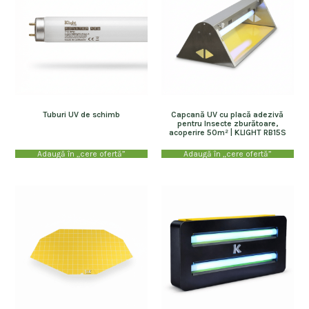
Tuburi UV de schimb
Capcană UV cu placă adezivă
pentru Insecte zburătoare,
acoperire 50m² | KLIGHT RB15S
Adaugă în „cere ofertă”
Adaugă în „cere ofertă”