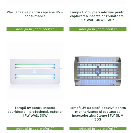
Plăci adezive pentru capcane UV –
Lampă UV cu plăci adezive pentru
consumabile
capturarea insectelor zburătoare |
FLY WALL 30W BLACK
Adaugă în „cere ofertă”
Adaugă în „cere ofertă”
Lampă uv pentru Insecte
Lampă UV cu placă adezivă pentru
zburătoare – profesional, exterior
monitorizarea și capturarea
| FLY WALL 30W
insectelor zburătoare | FLY SLIM
30S
Adaugă în „cere ofertă”
Adaugă în „cere ofertă”