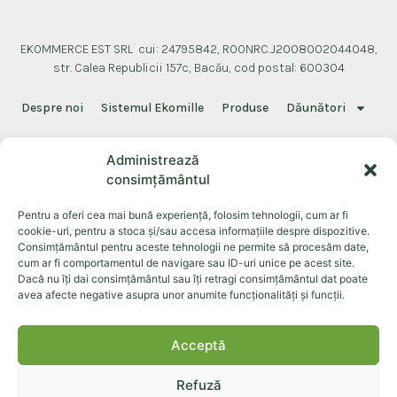
EKOMMERCE EST SRL cui: 24795842, ROONRC.J2008002044048,
str. Calea Republicii 157c, Bacău, cod postal: 600304
Despre noi
Sistemul Ekomille
Produse
Dăunători
Documente
Contact
Administrează
consimțământul
Pentru a oferi cea mai bună experiență, folosim tehnologii, cum ar fi
cookie-uri, pentru a stoca și/sau accesa informațiile despre dispozitive.
©+2026+Toate+drepturile+rezervate.
Consimțământul pentru aceste tehnologii ne permite să procesăm date,
Cookies
Politică confidențialitate
Termeni și condiții
cum ar fi comportamentul de navigare sau ID-uri unice pe acest site.
Dacă nu îți dai consimțământul sau îți retragi consimțământul dat poate
avea afecte negative asupra unor anumite funcționalități și funcții.
Acceptă
Refuză