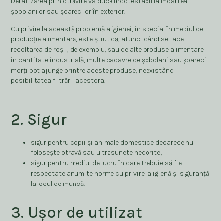
Deratizarea prin otrăvire va duce incotestabil la moartea
șobolanilor sau șoarecilor în exterior.
Cu privire la această problemă a igienei, în special în mediul de
producție alimentară, este știut că, atunci când se face
recoltarea de roșii, de exemplu, sau de alte produse alimentare
în cantitate industrială, multe cadavre de șobolani sau șoareci
morți pot ajunge printre aceste produse, neexistând
posibilitatea filtrării acestora.
2. Sigur
sigur pentru copii și animale domestice deoarece nu
folosește otravă sau ultrasunete nedorite;
sigur pentru mediul de lucru în care trebuie să fie
respectate anumite norme cu privire la igienă și siguranță
la locul de muncă.
3. Ușor de utilizat