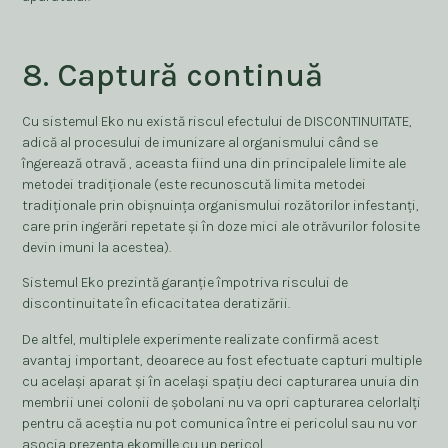
8. Captură continuă
Cu sistemul Eko nu există riscul efectului de DISCONTINUITATE,
adică al procesului de imunizare al organismului când se
îngerează otravă , aceasta fiind una din principalele limite ale
metodei tradiționale (este recunoscută limita metodei
tradiționale prin obișnuința organismului rozătorilor infestanți,
care prin ingerări repetate și în doze mici ale otrăvurilor folosite
devin imuni la acestea).
Sistemul Eko prezintă garanție împotriva riscului de
discontinuitate în eficacitatea deratizării.
De altfel, multiplele experimente realizate confirmă acest
avantaj important, deoarece au fost efectuate capturi multiple
cu același aparat și în același spațiu deci capturarea unuia din
membrii unei colonii de șobolani nu va opri capturarea celorlalți
pentru că aceștia nu pot comunica între ei pericolul sau nu vor
asocia prezența ekomille cu un pericol.