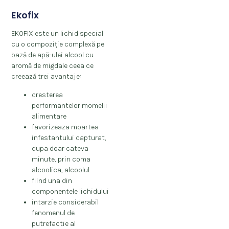
Ekofix
EKOFIX este un lichid special
cu o compoziție complexă pe
bază de apă-ulei alcool cu
aromă de migdale ceea ce
creează trei avantaje:
cresterea
performantelor momelii
alimentare
favorizeaza moartea
infestantului capturat,
dupa doar cateva
minute, prin coma
alcoolica, alcoolul
fiind una din
componentele lichidului
intarzie considerabil
fenomenul de
putrefactie al