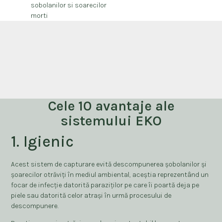
sobolanilor si soarecilor
morti
Cele 10 avantaje ale
sistemului EKO
1. Igienic
Acest sistem de capturare evită descompunerea șobolanilor și
șoarecilor otrăviți în mediul ambiental, aceștia reprezentând un
focar de infecție datorită paraziților pe care îi poartă deja pe
piele sau datorită celor atrași în urmă procesului de
descompunere.