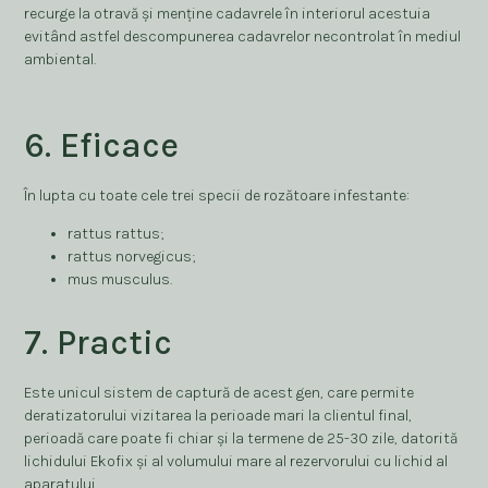
recurge la otravă și menține cadavrele în interiorul acestuia
evitând astfel descompunerea cadavrelor necontrolat în mediul
ambiental.
6. Eficace
În lupta cu toate cele trei specii de rozătoare infestante:
rattus rattus;
rattus norvegicus;
mus musculus.
7. Practic
Este unicul sistem de captură de acest gen, care permite
deratizatorului vizitarea la perioade mari la clientul final,
perioadă care poate fi chiar și la termene de 25-30 zile, datorită
lichidului Ekofix și al volumului mare al rezervorului cu lichid al
aparatului.