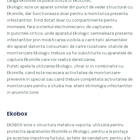
Langa Ekomille se poate utiliza si EKOLOGIC.
Ekologic este un aparat similar din punct de veder structural cu
Ekomille, dar functioneaza doar pentru a monitoriza prezenta
infestantilor, fiind dotat doar cu compartimente pentru
momeala, fara sistemul electromecanic de capturare;
In punctele critice, unde aparatul Ekologic semnaleaza prezenta
infestantilor prin modificarea vizibila a cantitatii alimentelor
din aparat datorita consumarii de catre rozatoare, statiile de
monitorizare Ekologic trebuie sa fie substituite cu aparatele de
captura Ekomille care vor realiza deratizarea;
Puteti apela la utilizarea Ekologic, chiar si in combinatie cu
Ekomille, cand este necesara activitatea de monitorizare-
prevenire in special sau cand trebuie completata activitatea de
monitorizare pentru a studia mai atent etimologia infestantilor
in anumite zone.
Ekobox
EKOBOX este o structura metalica vopsita, utilizata pentru
protectia aparaturilor Ekomille si Ekologic, pentru a le proteja
pe acestea impotriva furtului, actelor de vandalism, pentru a le