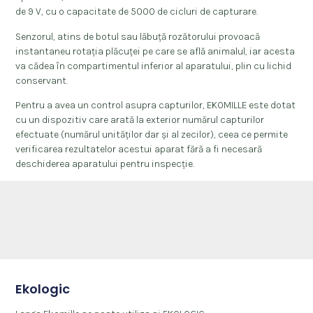
de 9 V, cu o capacitate de 5000 de cicluri de capturare.
Senzorul, atins de botul sau lăbuță rozătorului provoacă
instantaneu rotația plăcuței pe care se află animalul, iar acesta
va cădea în compartimentul inferior al aparatului, plin cu lichid
conservant.
Pentru a avea un control asupra capturilor, EKOMILLE este dotat
cu un dispozitiv care arată la exterior numărul capturilor
efectuate (numărul unităților dar și al zecilor), ceea ce permite
verificarea rezultatelor acestui aparat fără a fi necesară
deschiderea aparatului pentru inspecție.
Ekologic