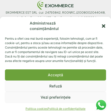
EKOMMERCE EST SRL cui: 24795842, ROONRC.J2008002044048,
str. Calea Republicii 157c, Bacău, cod postal: 600304
Administrează
consimțământul
Despre noi
Sistemul Ekomille
Produse
Dăunători
Pentru a oferi cea mai bună experiență, folosim tehnologii, cum ar fi
Documente
Contact
cookie-uri, pentru a stoca și/sau accesa informațiile despre dispozitive.
Consimțământul pentru aceste tehnologii ne permite să procesăm date,
cum ar fi comportamentul de navigare sau ID-uri unice pe acest site.
Dacă nu îți dai consimțământul sau îți retragi consimțământul dat poate
avea afecte negative asupra unor anumite funcționalități și funcții.
©+2026+Toate+drepturile+rezervate.
Cookies
Politică confidențialitate
Termeni și condiții
Acceptă
Refuză
Vezi preferințele
Politica cookies
Politică de confidențialitate