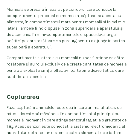
Momeală se presară în aparat pe coridorul care conduce la
compartimentul principal cu momeala, căptușit și acesta cu
alimente, în compartimentul mare pentru momeală și în cel mic
lateral, ambele fiind dispuse în zona superioară a aparatului și
de asemenea în mini-compartimentele dispuse de-a lungul
scăriței pe care rozătoarele o parcurg pentru a ajunge în partea
superioară a aparatului.
Compartimentele laterale cu momeală nu pot fi atinse de către
rozătoare și au rolul exclusiv de a crește cantitatea de momeală
pentru a exploata simțul olfactiv foarte bine dezvoltat cu care
sunt dotate acestea.
Capturarea
Faza capturării animalelor este cea în care animalul, atras de
miros, dorește să mănânce din compartimentul principal cu
momeală, moment în care atinge senzorul reglat la o greutate de
1,8g. Acest senzor, este conectat la sistemul electromecanic al
aparatului, dotat cu un sistem electric alimentat de o baterie