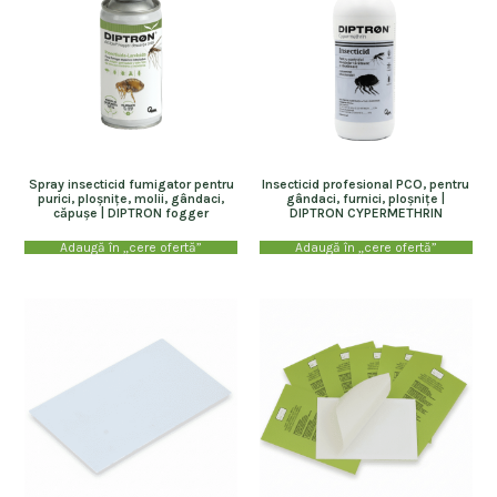
Spray insecticid fumigator pentru
Insecticid profesional PCO, pentru
purici, ploșnițe, molii, gândaci,
gândaci, furnici, ploșnițe |
căpușe | DIPTRON fogger
DIPTRON CYPERMETHRIN
Adaugă în „cere ofertă”
Adaugă în „cere ofertă”