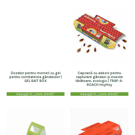
Dozator pentru momeli cu gel
pentru combaterea gândacilor |
GEL BAIT BOX
Capcană cu adeziv pentru
capturare gândaci și insecte
târâtoare, ecologic | TRAP-A-
ROACH HoyHoy
Adaugă în „cere ofertă”
Adaugă în „cere ofertă”