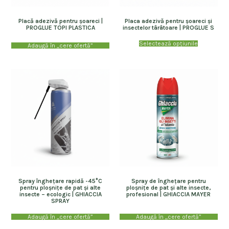
Placă adezivă pentru șoareci |
Placa adezivă pentru șoareci și
PROGLUE TOPI PLASTICA
insectelor târâtoare | PROGLUE S
Selectează opțiunile
Adaugă în „cere ofertă”
Spray înghețare rapidă -45°C
Spray de înghețare pentru
pentru ploșnițe de pat și alte
ploșnițe de pat și alte insecte,
insecte – ecologic | GHIACCIA
profesional | GHIACCIA MAYER
SPRAY
Adaugă în „cere ofertă”
Adaugă în „cere ofertă”