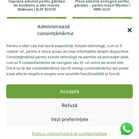
Capcana adezivă pentru gândaci
Placa adezivă ecologică pentru
de bucătărie și alte insecte
gândaci – pentru Insect Monitor |
târâtoare | BLAT BLOCK
MINI GLUE
Adaugă în „cere ofertă”
Adaugă în „cere ofertă”
Administrează
consimțământul
Pentru a oferi cea mai bună experiență, folosim tehnologii, cum ar fi
cookie-uri, pentru a stoca și/sau accesa informațiile despre dispozitive.
Consimțământul pentru aceste tehnologii ne permite să procesăm date,
EKOMMERCE EST SRL cui: 24795842, ROONRC.J2008002044048,
cum ar fi comportamentul de navigare sau ID-uri unice pe acest site.
str. Calea Republicii 157c, Bacău, cod postal: 600304
Dacă nu îți dai consimțământul sau îți retragi consimțământul dat poate
avea afecte negative asupra unor anumite funcționalități și funcții.
Despre noi
Sistemul Ekomille
Produse
Dăunători
Acceptă
Documente
Contact
Refuză
Vezi preferințele
©+2026+Toate+drepturile+rezervate.
Cookies
Politică confidențialitate
Termeni și condiții
Politica cookies
Politică de confidențialitate