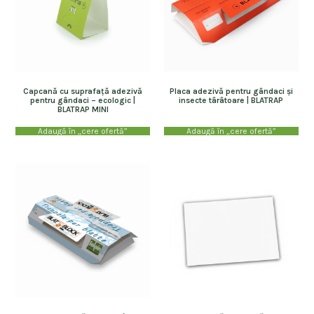
Capcană cu suprafață adezivă
Placa adezivă pentru gândaci și
pentru gândaci – ecologic |
insecte târâtoare | BLATRAP
BLATRAP MINI
Adaugă în „cere ofertă”
Adaugă în „cere ofertă”