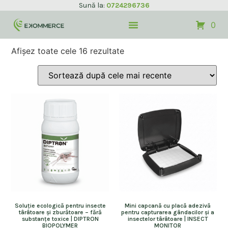
Sună la:
0724296736
0
Afișez toate cele 16 rezultate
Soluție ecologică pentru insecte
Mini capcană cu placă adezivă
târâtoare și zburătoare – fără
pentru capturarea gândacilor și a
substanțe toxice | DIPTRON
insectelor târâtoare | INSECT
BIOPOLYMER
MONITOR