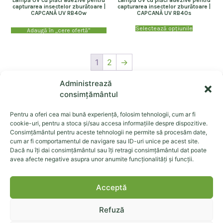
Lampă UV cu plăci adezive pentru
Lampă UV cu plăci adezive pentru
capturarea insectelor zburătoare |
capturarea insectelor zburătoare |
CAPCANĂ UV RB40w
CAPCANĂ UV RB40s
Selectează opțiunile
Adaugă în „cere ofertă”
1
2
→
Administrează
consimțământul
Pentru a oferi cea mai bună experiență, folosim tehnologii, cum ar fi
cookie-uri, pentru a stoca și/sau accesa informațiile despre dispozitive.
Consimțământul pentru aceste tehnologii ne permite să procesăm date,
EKOMMERCE EST SRL cui: 24795842, ROONRC.J2008002044048,
cum ar fi comportamentul de navigare sau ID-uri unice pe acest site.
str. Calea Republicii 157c, Bacău, cod postal: 600304
Dacă nu îți dai consimțământul sau îți retragi consimțământul dat poate
avea afecte negative asupra unor anumite funcționalități și funcții.
Despre noi
Sistemul Ekomille
Produse
Dăunători
Acceptă
Documente
Contact
Refuză