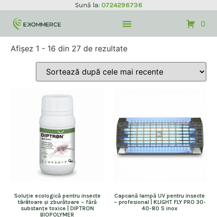
Sună la:
0724296736
0
Afișez 1 - 16 din 27 de rezultate
Soluție ecologică pentru insecte
Capcană lampă UV pentru insecte
târâtoare și zburătoare – fără
– profesional | KLIGHT FLY PRO 30-
substanțe toxice | DIPTRON
40-80 S inox
BIOPOLYMER