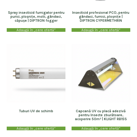
Spray insecticid fumigator pentru
Insecticid profesional PCO, pentru
purici, ploșnițe, molii, gândaci,
gândaci, furnici, ploșnițe |
căpușe | DIPTRON fogger
DIPTRON CYPERMETHRIN
Adaugă în „cere ofertă”
Adaugă în „cere ofertă”
Tuburi UV de schimb
Capcană UV cu placă adezivă
pentru Insecte zburătoare,
acoperire 50m² | KLIGHT RB15S
Adaugă în „cere ofertă”
Adaugă în „cere ofertă”