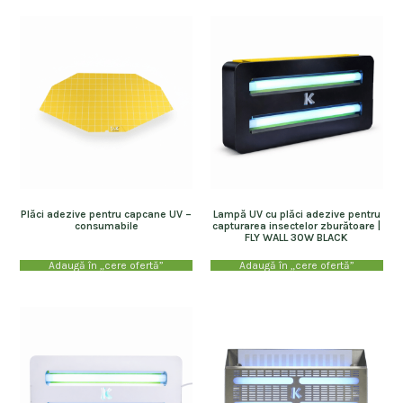
Plăci adezive pentru capcane UV –
Lampă UV cu plăci adezive pentru
consumabile
capturarea insectelor zburătoare |
FLY WALL 30W BLACK
Adaugă în „cere ofertă”
Adaugă în „cere ofertă”