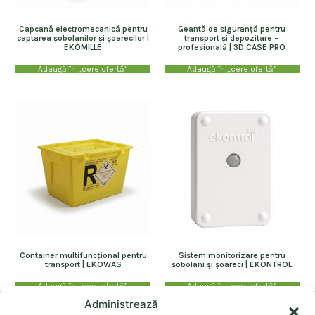
Capcană electromecanică pentru
Geantă de siguranță pentru
captarea șobolanilor și șoarecilor |
transport și depozitare –
EKOMILLE
profesională | 3D CASE PRO
Adaugă în „cere ofertă”
Adaugă în „cere ofertă”
Container multifuncțional pentru
Sistem monitorizare pentru
transport | EKOWAS
șobolani și șoareci | EKONTROL
Adaugă în „cere ofertă”
Adaugă în „cere ofertă”
Administrează