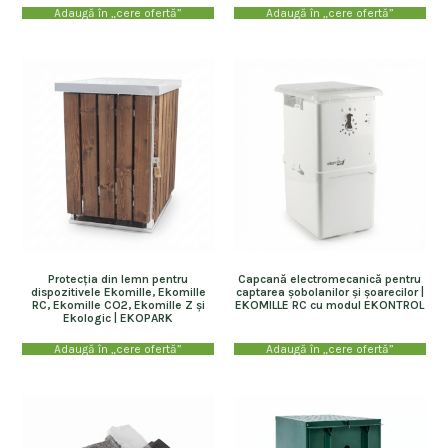
Adaugă în „cere ofertă”
Adaugă în „cere ofertă”
Protecția din lemn pentru
Capcană electromecanică pentru
dispozitivele Ekomille, Ekomille
captarea șobolanilor și șoarecilor |
RC, Ekomille CO2, Ekomille Z și
EKOMILLE RC cu modul EKONTROL
Ekologic | EKOPARK
Adaugă în „cere ofertă”
Adaugă în „cere ofertă”