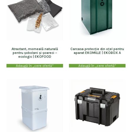
Atractant, momeală naturală
Carcasa protecție din oțel pentru
pentru șobolani și șoareci –
aparat EKOMILLE | EKOBOX A
ecologic | EKOFOOD
Adaugă în „cere ofertă”
Adaugă în „cere ofertă”