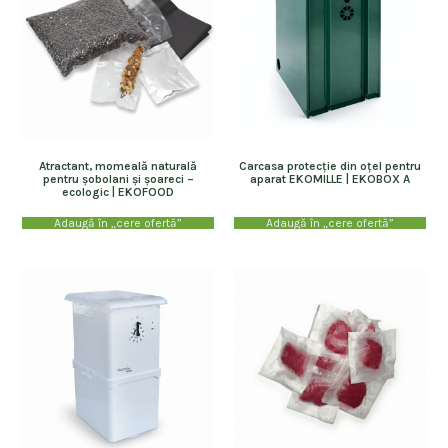
Atractant, momeală naturală
Carcasa protecție din oțel pentru
pentru șobolani și șoareci –
aparat EKOMILLE | EKOBOX A
ecologic | EKOFOOD
Adaugă în „cere ofertă”
Adaugă în „cere ofertă”