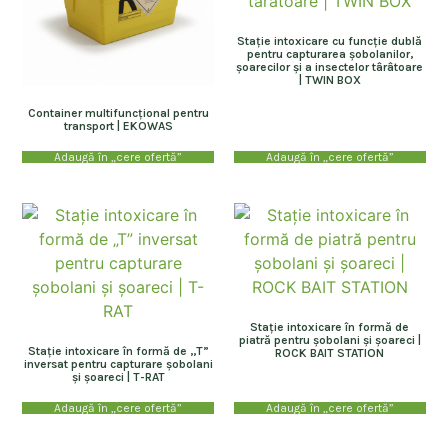
Stație intoxicare cu funcție dublă
pentru capturarea șobolanilor,
șoarecilor și a insectelor târâtoare
| TWIN BOX
Container multifuncțional pentru
transport | EKOWAS
Adaugă în „cere ofertă”
Adaugă în „cere ofertă”
Stație intoxicare în formă de
piatră pentru șobolani și șoareci |
Stație intoxicare în formă de „T”
ROCK BAIT STATION
inversat pentru capturare șobolani
și șoareci | T-RAT
Adaugă în „cere ofertă”
Adaugă în „cere ofertă”