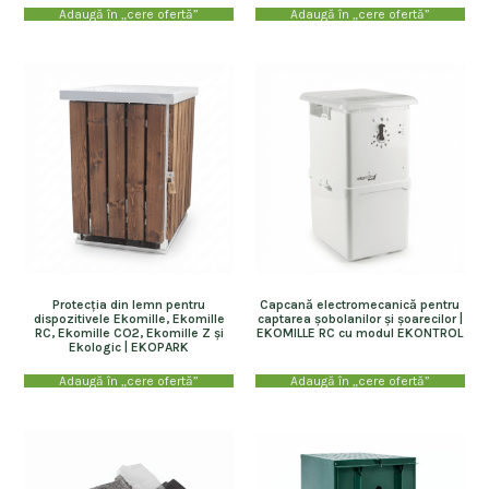
Adaugă în „cere ofertă”
Adaugă în „cere ofertă”
Protecția din lemn pentru
Capcană electromecanică pentru
dispozitivele Ekomille, Ekomille
captarea șobolanilor și șoarecilor |
RC, Ekomille CO2, Ekomille Z și
EKOMILLE RC cu modul EKONTROL
Ekologic | EKOPARK
Adaugă în „cere ofertă”
Adaugă în „cere ofertă”