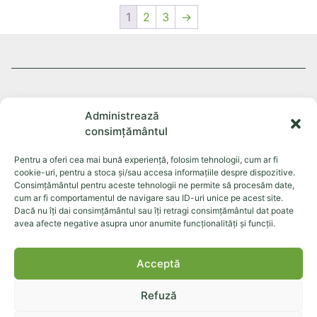
1
2
3
→
EKOMMERCE EST SRL cui: 24795842, ROONRC.J2008002044048,
Administrează
str. Calea Republicii 157c, Bacău, cod postal: 600304
consimțământul
Despre noi
Sistemul Ekomille
Produse
Dăunători
Pentru a oferi cea mai bună experiență, folosim tehnologii, cum ar fi
cookie-uri, pentru a stoca și/sau accesa informațiile despre dispozitive.
Documente
Contact
Consimțământul pentru aceste tehnologii ne permite să procesăm date,
cum ar fi comportamentul de navigare sau ID-uri unice pe acest site.
Dacă nu îți dai consimțământul sau îți retragi consimțământul dat poate
avea afecte negative asupra unor anumite funcționalități și funcții.
©+2026+Toate+drepturile+rezervate.
Acceptă
Cookies
Politică confidențialitate
Termeni și condiții
Refuză