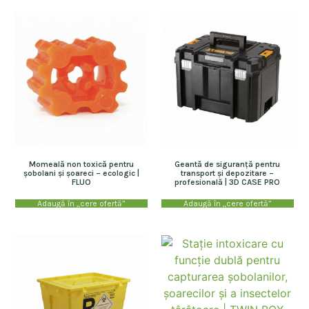
Momeală non toxică pentru
Geantă de siguranță pentru
șobolani și șoareci – ecologic |
transport și depozitare –
FLUO
profesională | 3D CASE PRO
Adaugă în „cere ofertă”
Adaugă în „cere ofertă”