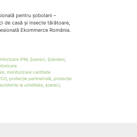
sională pentru șobolani –
i de casă și insecte târâtoare,
ofesională Ekommerce România.
nitorizare IPM
,
Șoareci
,
Șobolani
,
intoxicare
ior
,
monitorizare cantitate
PCO
,
protecție perimetrală
,
protecție
rezistente la umiditate
,
șoareci
,