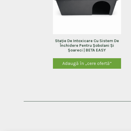
Staţie De Intoxicare Cu Sistem De
Închidere Pentru Șobolani Și
Șoareci | BETA EASY
Adaugă în „cere ofertă”