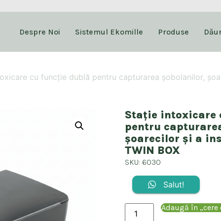
Despre Noi
Sistemul Ekomille
Produse
Dăun
toxicare cu funcție dublă pentru capturarea șobolanilor, șoar
Stație intoxicare
pentru capturarea
șoarecilor și a in
TWIN BOX
SKU: 6030
Salut!
Adaugă în „cere 