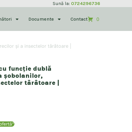
Sună la:
0724296736
ători
Documente
Contact
0
ecilor și a insectelor târâtoare |
 cu funcție dublă
 șobolanilor,
sectelor târâtoare |
ofertă”