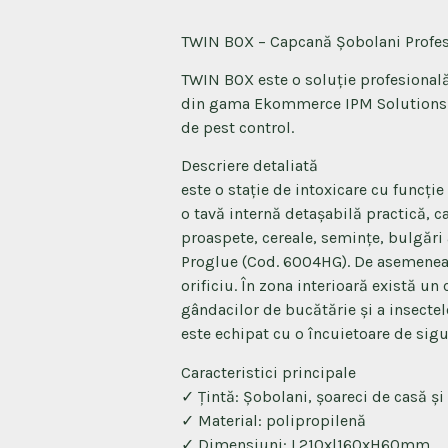
TWIN BOX – Capcană Șobolani Profes
TWIN BOX este o soluție profesională
din gama Ekommerce IPM Solutions R
de pest control.
Descriere detaliată
este o stație de intoxicare cu funcți
o tavă internă detașabilă practică, 
proaspete, cereale, semințe, bulgări 
Proglue (Cod. 6004HG). De asemenea, 
orificiu. În zona interioară există 
gândacilor de bucătărie și a insectelo
este echipat cu o încuietoare de sigu
Caracteristici principale
✓ Țintă: Șobolani, șoareci de casă și
✓ Material: polipropilenă
✓ Dimensiuni: L210xl160xH60mm