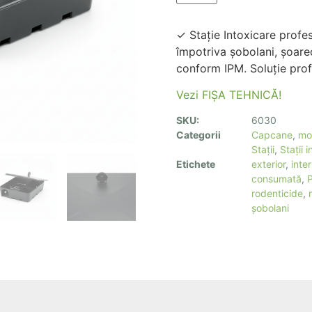
✓ Stație Intoxicare profe
împotriva șobolani, șoarec
conform IPM. Soluție pr
Vezi FIȘA TEHNICĂ!
SKU:
6030
Categorii
Capcane
,
mo
Stații
,
Stații 
Etichete
exterior
,
inter
consumată
,
rodenticide
,
șobolani