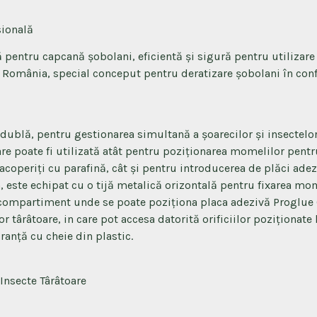
ională
 pentru capcană șobolani, eficientă și sigură pentru utilizare
omânia, special conceput pentru deratizare șobolani în con
e dublă, pentru gestionarea simultană a șoarecilor și insectelo
care poate fi utilizată atât pentru poziționarea momelilor pen
acoperiți cu parafină, cât și pentru introducerea de plăci ade
este echipat cu o tijă metalică orizontală pentru fixarea mom
un compartiment unde se poate poziționa placa adezivă Proglue
r târâtoare, in care pot accesa datorită orificiilor poziționate
ranță cu cheie din plastic.
 Insecte Târâtoare