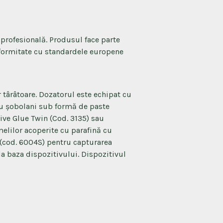
 profesională. Produsul face parte
formitate cu standardele europene
r târâtoare. Dozatorul este echipat cu
tru șobolani sub formă de paste
zive Glue Twin (Cod. 3135) sau
elilor acoperite cu parafină cu
 (cod. 6004S) pentru capturarea
 la baza dispozitivului. Dispozitivul