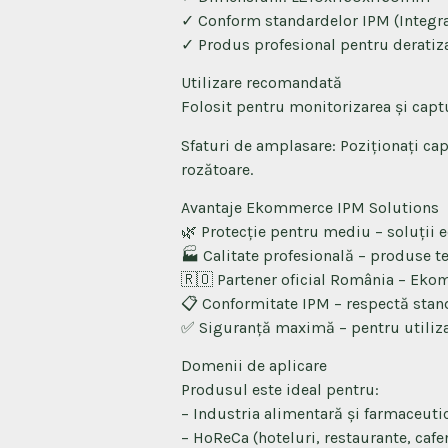
✓ Conform standardelor IPM (Integ
✓ Produs profesional pentru deratiza
Utilizare recomandată
Folosit pentru monitorizarea și captur
Sfaturi de amplasare: Poziționați cap
rozătoare.
Avantaje Ekommerce IPM Solutions
🌿 Protecție pentru mediu – soluții 
🏭 Calitate profesională – produse tes
🇷🇴 Partener oficial România – Eko
📋 Conformitate IPM – respectă stan
✅ Siguranță maximă – pentru utiliza
Domenii de aplicare
Produsul este ideal pentru:
– Industria alimentară și farmaceuti
– HoReCa (hoteluri, restaurante, cafe