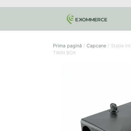
Prima pagină
/
Capcane
/ Stație in
TWIN BOX