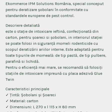
Ekommerce IPM Solutions România, special conceput
pentru deratizare șobolani în conformitate cu
standardele europene de pest control.
Descriere detaliată
este o stație de intoxicare ieftină, confecționată din
carton, pentru şoareci si şobolani, in interiorul stației
se poate folosi in siguranță momeli rodenticide cu
scopul deratizării ariilor interne. Este adaptată pentru
toate tipurile de momeală: de tip pastă, de tip pulbere,
parafină si lichidă.
Pentru o eficiență mai mare, se recomandă să folosiți
stațiile de intoxicare impreună cu placa adezivă Glue
Twin
Caracteristici principale
✓ Țintă: Șobolani și Șoareci
✓ Material: carton
✓ Dimensiuni: L 270 x l 115 x H 80 mm