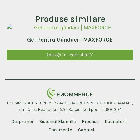
Produse similare
Gel Pentru Gândaci | MAXFORCE
Adaugă în „cere ofertă”
EKOMMERCE EST SRL cui: 24795842, ROONRC.J2008002044048,
str. Calea Republicii 157c, Bacău, cod postal: 600304
Despre noi
Sistemul Ekomille
Produse
Dăunători
Documente
Contact