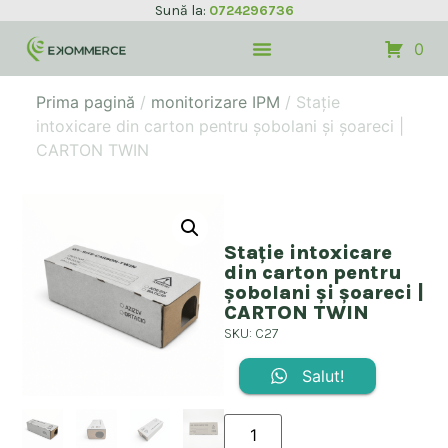
Sună la:
0724296736
0
Prima pagină
/
monitorizare IPM
/ Stație
intoxicare din carton pentru șobolani și șoareci |
CARTON TWIN
Stație intoxicare
din carton pentru
șobolani și șoareci |
CARTON TWIN
SKU: C27
Salut!