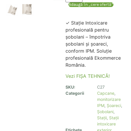
Adaugă în „cere ofertă”
✓ Stație Intoxicare
profesională pentru
șobolani – împotriva
șobolani și șoareci,
conform IPM. Soluție
profesională Ekommerce
România.
Vezi FIȘA TEHNICĂ!
SKU:
C27
Categorii
Capcane
,
monitorizare
IPM
,
Șoareci
,
Șobolani
,
Stații
,
Stații
intoxicare
Etichete
exterior
,